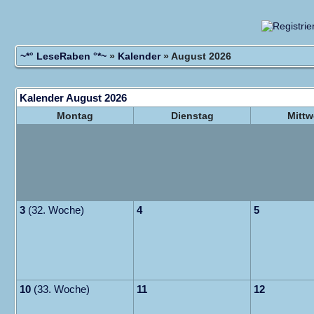
~*° LeseRaben °*~
»
Kalender
» August 2026
Kalender August 2026
Montag
Dienstag
Mitt
3
(32. Woche)
4
5
10
(33. Woche)
11
12