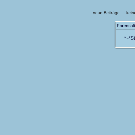
neue Beiträge
kei
Forensof
*~*
St